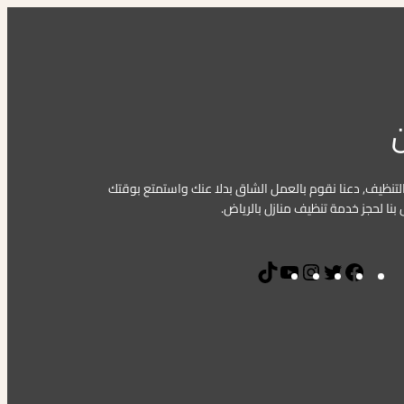
ن
تنظيف, دعنا نقوم بالعمل الشاق بدلا عنك واستمتع بوقتك
بنا لحجز خدمة تنظيف منازل بالرياض.
T
Y
I
T
F
i
o
n
w
a
k
u
s
i
c
T
T
t
t
e
o
u
a
t
b
k
b
g
e
o