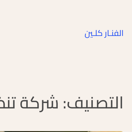
الفنـار كلـين
التصنيف:
شركة تنظ