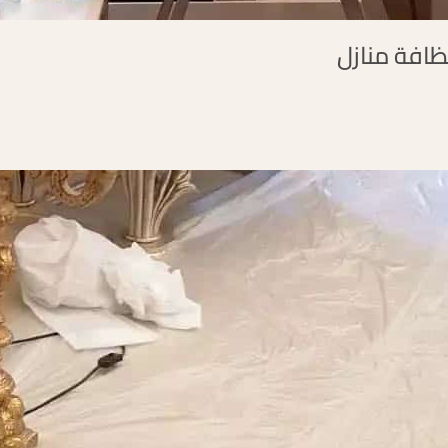
افة منازل