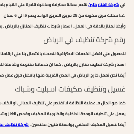
في
شركة الفنار كلين
نقدم عمالة محترفة وماهرة قادرة علي القيام باص
كما
نمتلك فرق مكونة من 25 فريق الفريق الواحد يضم 5 الي 6 عمال
وأيضا نمتاز بالدقة في العمل , اسعار شركات تنظيف المنازل بالرياض 
رقم شركة تنظيف في الرياض
للحصول علي افضل الخدمات الاحترافية ننصحك بالاتصال بنا علي ارقامنا 0538007075 – 0555937561 وسيرد عليك احد مندوبيا الموجودين بالخدمة علي مدار 24 ساعة
اسعار شركة تنظيف منازل بالرياض , كما ان خدماتنا متنوعة وشاملة لل
أيضا نحن نعمل خارج الرياض في المدن القريبة منها بافضل فرق عمل م
غسيل وتنظيف مكيفات اسبليت وشباك
كما هو الحال فـ عملية النظافة لا تقتصر علي تنظيف المباني او الكن
يعمل علي تنظيف الوحدة الداخلية والخارجية للمكيف وفحص الغاز وش
أيضا غسيل المكيف المخفي بواسطة فنيين مختصين ,
شركة تنظيف منا