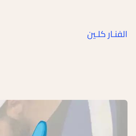
الفنـار كلـين